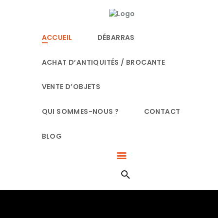
ACCUEIL
DÉBARRAS
ACCUEIL
DÉBARRAS
LE BON DÉBARRAS NORMANDIE
SPÉCIALISTES DU DÉBARRAS À ROUEN
ACHAT D’ANTIQUITÉS / BROCANTE
ACHAT D’ANTIQUITÉS /
VENTE D’OBJETS
BROCANTE
QUI SOMMES-NOUS ?
CONTACT
VENTE D’OBJETS
BLOG
QUI SOMMES-NOUS ?
CONTACT
BLOG