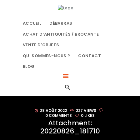
ACCUEIL
LE BON DÉBARRAS NORMANDIE
DÉBARRAS
SPÉCIALISTES DU DÉBARRAS À ROUEN
ACCUEIL
DÉBARRAS
ACHAT
D’ANTIQUITÉS /
ACHAT D’ANTIQUITÉS / BROCANTE
BROCANTE
VENTE D’OBJETS
VENTE D’OBJETS
QUI SOMMES-NOUS ?
CONTACT
QUI SOMMES-NOUS
BLOG
?
CONTACT
BLOG
28 AOÛT 2022
227
VIEWS
0
COMMENTS
0
LIKES
Attachment:
20220826_181710