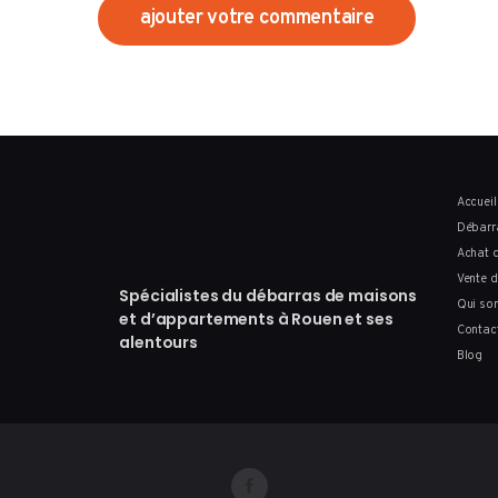
Accueil
Débarr
Achat d
Vente d
Spécialistes du débarras de maisons
Qui so
et d’appartements à Rouen et ses
Contac
alentours
Blog