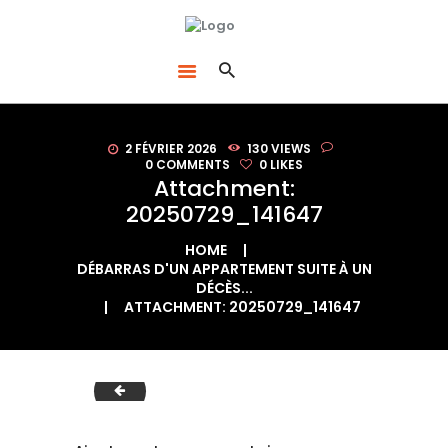
ACCUEIL
LE BON DÉBARRAS NORMANDIE
DÉBARRAS
SPÉCIALISTES DU DÉBARRAS À ROUEN
ACHAT
D’ANTIQUITÉS /
BROCANTE
2 FÉVRIER 2026
130
VIEWS
VENTE D’OBJETS
0
COMMENTS
0
LIKES
Attachment:
QUI SOMMES-NOUS
20250729_141647
?
HOME
CONTACT
DÉBARRAS D'UN APPARTEMENT SUITE À UN
DÉCÈS...
BLOG
ATTACHMENT: 20250729_141647
20250626_100458