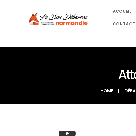
ACCUEIL
CONTACT
At
HOME
DÉBA
20231009_090338