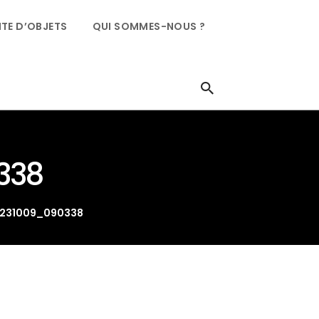
TE D’OBJETS
QUI SOMMES-NOUS ?
338
0231009_090338