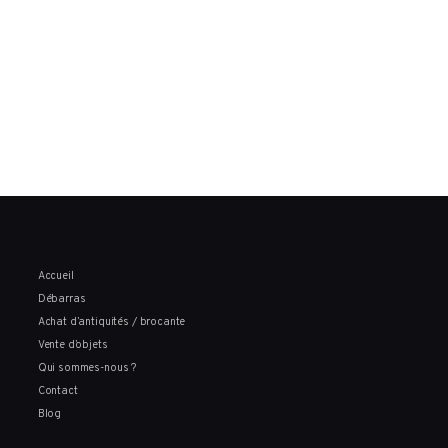
Accueil
Débarras
Achat d’antiquités / brocante
Vente d’objets
Qui sommes-nous ?
Contact
Blog