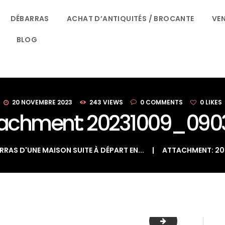
ACCUEIL
DÉBARRAS
ACHAT D’ANTIQUITÉS / BROCANTE
VEN
LE BON DÉBARRAS NORMANDIE
DÉBARRAS
BLOG
SPÉCIALISTES DU DÉBARRAS À ROUEN
ACHAT
D’ANTIQUITÉS /
BROCANTE
20 NOVEMBRE 2023
243
VIEWS
0
COMMENTS
0
LIKES
tachment: 20231009_090
VENTE D’OBJETS
RRAS D'UNE MAISON SUITE À DÉPART EN...
ATTACHMENT: 2
QUI SOMMES-
NOUS ?
CONTACT
20231115_115740