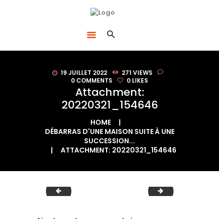
ACCUEIL
LE BON DÉBARRAS NORMANDIE
DÉBARRAS
SPÉCIALISTES DU DÉBARRAS À ROUEN
ACHAT
D’ANTIQUITÉS /
BROCANTE
19 JUILLET 2022
271
VIEWS
VENTE D’OBJETS
0
COMMENTS
0
LIKES
Attachment:
QUI SOMMES-NOUS
20220321_154646
?
HOME
CONTACT
DÉBARRAS D'UNE MAISON SUITE À UNE
SUCCESSION...
BLOG
ATTACHMENT: 20220321_154646
20220321_154646
20220615_1429