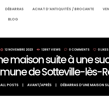
ACCUEIL
DÉBARRAS
ACHAT D’ANTIQUITÉS / BROCANTE
VEN
LE BON DÉBARRAS NORMANDIE
DÉBARRAS
BLOG
SPÉCIALISTES DU DÉBARRAS À ROUEN
ACHAT
D’ANTIQUITÉS /
BROCANTE
12 NOVEMBRE 2023
12897
VIEWS
0
COMMENTS
0
LIKES
e maison suite à une suc
VENTE D’OBJETS
une de Sotteville-lès-
QUI SOMMES-
NOUS ?
ALL POSTS
AVANT/APRÈS
DÉBARRAS D’UNE MAISON SUI
CONTACT