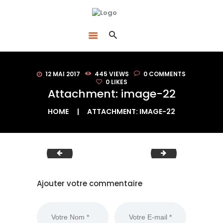
ACCUEIL
LE BON DÉBARRAS NORMANDIE
DÉBARRAS
SPÉCIALISTES DU DÉBARRAS À ROUEN
ACHAT
D’ANTIQUITÉS /
BROCANTE
12 MAI 2017
445
VIEWS
0
COMMENTS
VENTE D’OBJETS
0
LIKES
Attachment: image-22
QUI SOMMES-NOUS
?
HOME
ATTACHMENT: IMAGE-22
CONTACT
BLOG
image-21
image-23
Ajouter votre commentaire