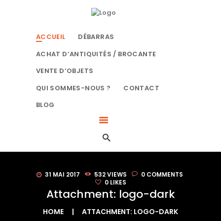
ACCUEIL
LE BON DÉBARRAS NORMANDIE
DÉBARRAS
SPÉCIALISTES DU DÉBARRAS À ROUEN
ACCUEIL
DÉBARRAS
ACHAT
D’ANTIQUITÉS /
ACHAT D’ANTIQUITÉS / BROCANTE
BROCANTE
VENTE D’OBJETS
VENTE D’OBJETS
QUI SOMMES-NOUS ?
CONTACT
QUI SOMMES-NOUS
BLOG
?
CONTACT
BLOG
31 MAI 2017
532
VIEWS
0
COMMENTS
0
LIKES
Attachment: logo-dark
HOME
ATTACHMENT: LOGO-DARK