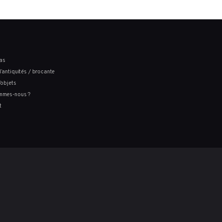
as
’antiquités / brocante
’objets
mmes-nous ?
t