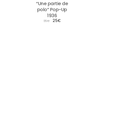
“Une partie de
polo” Pop-Up
1936
Le
25
€
Le
35
€
prix
prix
initial
actuel
était :
est :
35€.
25€.