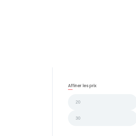
Affiner les prix
Prix
min
Prix
max