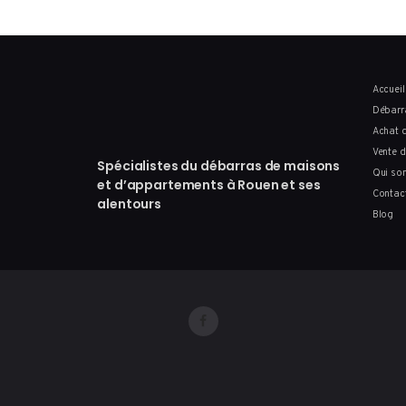
Accueil
Débarr
Achat d
Vente d
Spécialistes du débarras de maisons
Qui so
et d’appartements à Rouen et ses
Contac
alentours
Blog