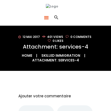
ACCUEIL
LE BON DÉBARRAS NORMANDIE
DÉBARRAS
SPÉCIALISTES DU DÉBARRAS À ROUEN
ACHAT
D’ANTIQUITÉS /
BROCANTE
12 MAI 2017
401
VIEWS
0
COMMENTS
VENTE D’OBJETS
0
LIKES
Attachment: services-4
QUI SOMMES-NOUS
?
HOME
SKILLED IMMIGRATION
ATTACHMENT: SERVICES-4
CONTACT
BLOG
Ajouter votre commentaire