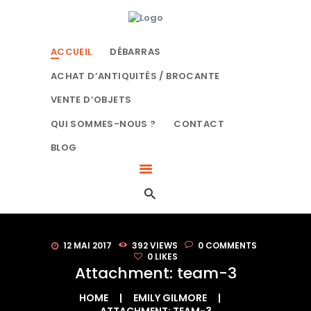
ACCUEIL
LE BON DÉBARRAS NORMANDIE
DÉBARRAS
SPÉCIALISTES DU DÉBARRAS À ROUEN
ACCUEIL
DÉBARRAS
ACHAT
D’ANTIQUITÉS /
ACHAT D’ANTIQUITÉS / BROCANTE
BROCANTE
VENTE D’OBJETS
VENTE D’OBJETS
QUI SOMMES-NOUS ?
CONTACT
QUI SOMMES-NOUS
BLOG
?
CONTACT
BLOG
12 MAI 2017
392
VIEWS
0
COMMENTS
0
LIKES
Attachment: team-3
HOME
EMILY GILMORE