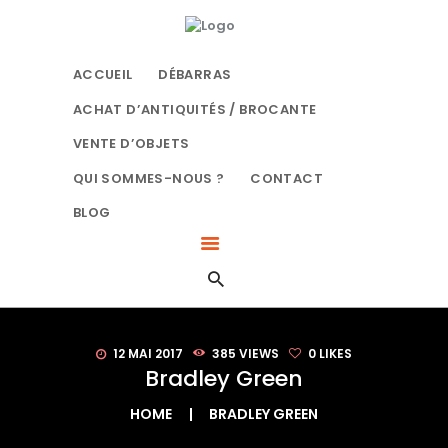
LE BON DÉBARRAS NORMANDIE
SPÉCIALISTES DU DÉBARRAS À ROUEN
ACCUEIL
DÉBARRAS
ACHAT D’ANTIQUITÉS / BROCANTE
ACCUEIL
VENTE D’OBJETS
DÉBARRAS
QUI SOMMES-NOUS ?
CONTACT
ACHAT
D’ANTIQUITÉS /
BLOG
BROCANTE
VENTE D’OBJETS
QUI SOMMES-NOUS
?
12 MAI 2017
385
VIEWS
0
LIKES
CONTACT
Bradley Green
BLOG
HOME
BRADLEY GREEN