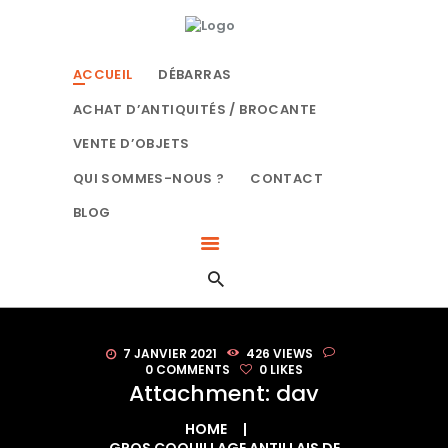
ACCUEIL
LE BON DÉBARRAS NORMANDIE
DÉBARRAS
SPÉCIALISTES DU DÉBARRAS À ROUEN
ACCUEIL
DÉBARRAS
ACHAT
D’ANTIQUITÉS /
ACHAT D’ANTIQUITÉS / BROCANTE
BROCANTE
VENTE D’OBJETS
VENTE D’OBJETS
QUI SOMMES-NOUS ?
CONTACT
QUI SOMMES-NOUS
BLOG
?
CONTACT
BLOG
7 JANVIER 2021
426
VIEWS
0
COMMENTS
0
LIKES
Attachment: dav
HOME