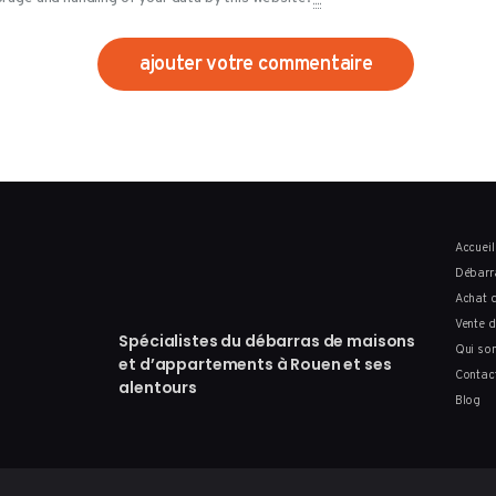
Accueil
Débarr
Achat d
Vente d
Spécialistes du débarras de maisons
Qui so
et d’appartements à Rouen et ses
Contac
alentours
Blog