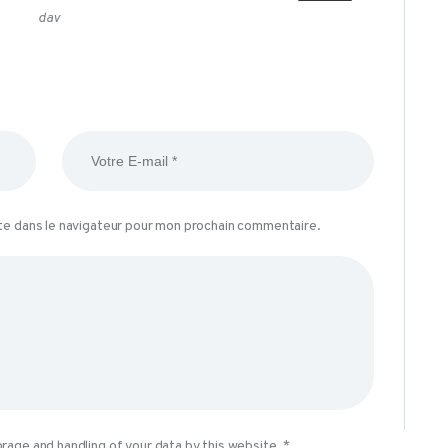
BLOG
dav
te dans le navigateur pour mon prochain commentaire.
orage and handling of your data by this website.
*