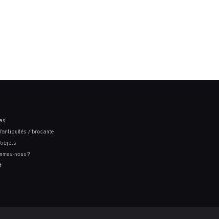
as
’antiquités / brocante
’objets
mmes-nous ?
t