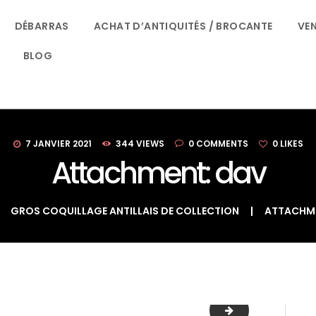
ACCUEIL
DÉBARRAS
ACHAT D’ANTIQUITÉS / BROCANTE
VEN
LE BON DÉBARRAS NORMANDIE
DÉBARRAS
BLOG
SPÉCIALISTES DU DÉBARRAS À ROUEN
ACHAT
D’ANTIQUITÉS /
BROCANTE
7 JANVIER 2021
344
VIEWS
0
COMMENTS
0
LIKES
Attachment: dav
VENTE D’OBJETS
GROS COQUILLAGE ANTILLAIS DE COLLECTION
ATTACHME
QUI SOMMES-
NOUS ?
CONTACT
dav